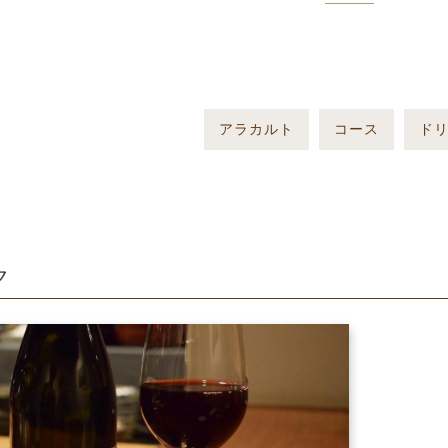
アラカルト
コース
ド
ク