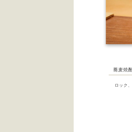
蕎麦
ロック